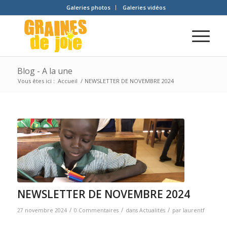
Galeries photos
Galeries vidéos
Blog - A la une
Vous êtes ici :
Accueil
/
NEWSLETTER DE NOVEMBRE 2024
NEWSLETTER DE NOVEMBRE 2024
/
/
/
27 novembre 2024
0 Commentaires
dans
Actualités
par
laurentf