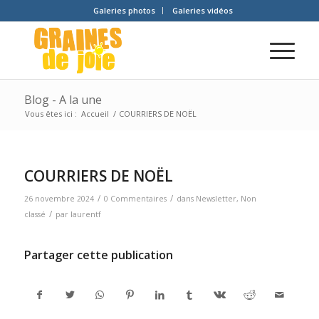
Galeries photos
Galeries vidéos
Blog - A la une
Vous êtes ici :
Accueil
/
COURRIERS DE NOËL
COURRIERS DE NOËL
/
/
26 novembre 2024
0 Commentaires
dans
Newsletter
,
Non
/
classé
par
laurentf
Partager cette publication