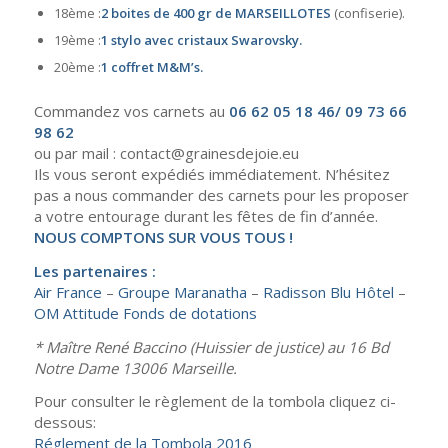
18ème :
2 boites de 400 gr de MARSEILLOTES
(confiserie).
19ème :
1 stylo avec cristaux Swarovsky.
20ème :
1 coffret M&M’s.
Commandez vos carnets au
06 62 05 18 46/ 09 73 66
98 62
ou par mail : contact@grainesdejoie.eu
Ils vous seront expédiés immédiatement. N’hésitez
pas a nous commander des carnets pour les proposer
a votre entourage durant les fêtes de fin d’année.
NOUS COMPTONS SUR VOUS TOUS !
Les partenaires :
Air France
–
Groupe Maranatha
–
Radisson Blu Hôtel
–
OM Attitude Fonds de dotations
* Maître René Baccino (Huissier de justice) au 16 Bd
Notre Dame 13006 Marseille.
Pour consulter le règlement de la tombola cliquez ci-
dessous:
Réglement de la Tombola 2016