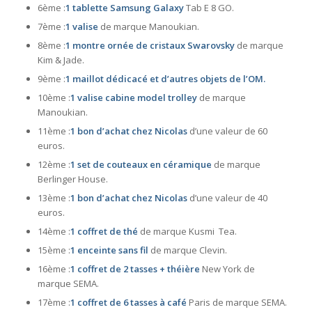
6ème :
1 tablette Samsung Galaxy
Tab E 8 GO.
7ème :
1 valise
de marque Manoukian.
8ème :
1 montre ornée de cristaux Swarovsky
de marque
Kim & Jade.
9ème :
1 maillot dédicacé et d’autres objets de l’OM.
10ème :
1 valise cabine model trolley
de marque
Manoukian.
11ème :
1 bon d’achat chez Nicolas
d’une valeur de 60
euros.
12ème :
1 set de couteaux en céramique
de marque
Berlinger House.
13ème :
1 bon d’achat chez Nicolas
d’une valeur de 40
euros.
14ème :
1 coffret de thé
de marque Kusmi Tea.
15ème :
1 enceinte sans fil
de marque Clevin.
16ème :
1 coffret de 2 tasses + théière
New York de
marque SEMA.
17ème :
1 coffret de 6 tasses à café
Paris de marque SEMA.