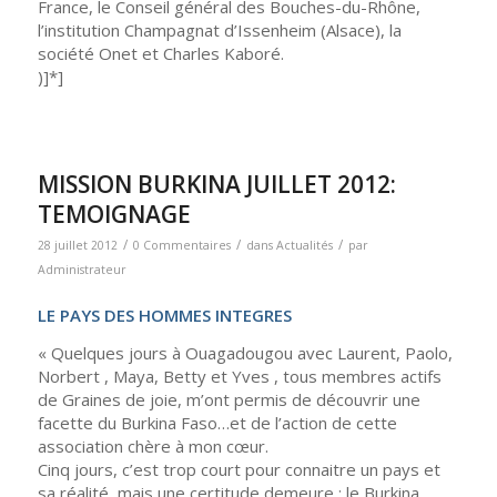
France, le Conseil général des Bouches-du-Rhône,
l’institution Champagnat d’Issenheim (Alsace), la
société Onet et Charles Kaboré.
)]*]
MISSION BURKINA JUILLET 2012:
TEMOIGNAGE
/
/
/
28 juillet 2012
0 Commentaires
dans
Actualités
par
Administrateur
LE PAYS DES HOMMES INTEGRES
« Quelques jours à Ouagadougou avec Laurent, Paolo,
Norbert , Maya, Betty et Yves , tous membres actifs
de Graines de joie, m’ont permis de découvrir une
facette du Burkina Faso…et de l’action de cette
association chère à mon cœur.
Cinq jours, c’est trop court pour connaitre un pays et
sa réalité, mais une certitude demeure : le Burkina