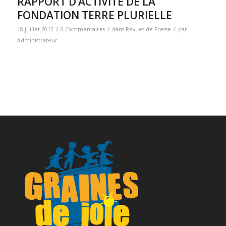
RAPPORT D’ACTIVITÉ DE LA
FONDATION TERRE PLURIELLE
/
/
/
18 juillet 2012
0 Commentaires
dans
Revues de Presse
par
Administrateur