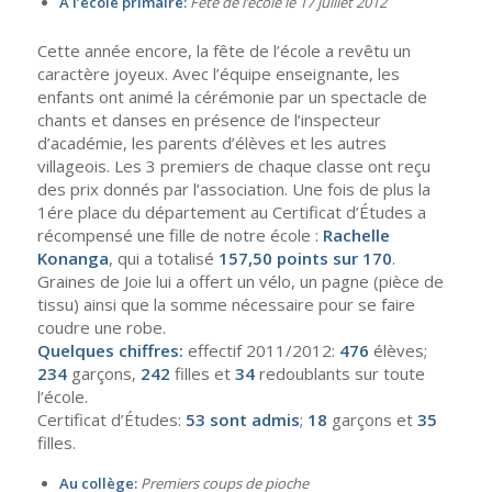
A l’école primaire:
Fête de l’école le 17 juillet 2012
Cette année encore, la fête de l’école a revêtu un
caractère joyeux. Avec l’équipe enseignante, les
enfants ont animé la cérémonie par un spectacle de
chants et danses en présence de l’inspecteur
d’académie, les parents d’élèves et les autres
villageois. Les 3 premiers de chaque classe ont reçu
des prix donnés par l’association. Une fois de plus la
1ére place du département au Certificat d’Études a
récompensé une fille de notre école :
Rachelle
Konanga
, qui a totalisé
157,50 points sur 170
.
Graines de Joie lui a offert un vélo, un pagne (pièce de
tissu) ainsi que la somme nécessaire pour se faire
coudre une robe.
Quelques chiffres:
effectif 2011/2012:
476
élèves;
234
garçons,
242
filles et
34
redoublants sur toute
l’école.
Certificat d’Études:
53 sont admis
;
18
garçons et
35
filles.
Au collège:
Premiers coups de pioche