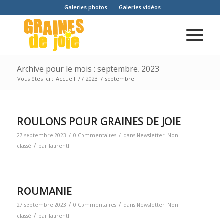
Galeries photos
Galeries vidéos
Archive pour le mois : septembre, 2023
Vous êtes ici :
Accueil
/
/
2023
/
septembre
ROULONS POUR GRAINES DE JOIE
/
/
27 septembre 2023
0 Commentaires
dans
Newsletter
,
Non
/
classé
par
laurentf
ROUMANIE
/
/
27 septembre 2023
0 Commentaires
dans
Newsletter
,
Non
/
classé
par
laurentf