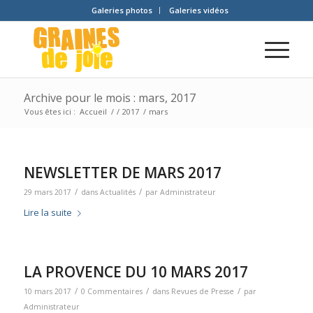
Galeries photos
Galeries vidéos
Archive pour le mois : mars, 2017
Vous êtes ici :
Accueil
/
/
2017
/
mars
NEWSLETTER DE MARS 2017
/
/
29 mars 2017
dans
Actualités
par
Administrateur
Lire la suite
LA PROVENCE DU 10 MARS 2017
/
/
/
10 mars 2017
0 Commentaires
dans
Revues de Presse
par
Administrateur