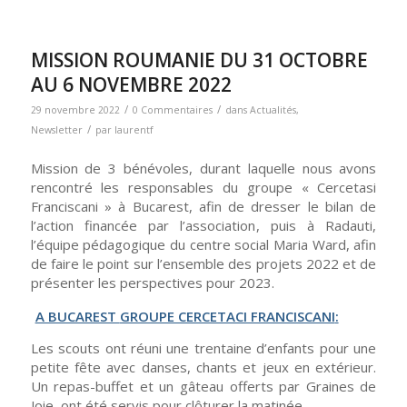
MISSION ROUMANIE DU 31 OCTOBRE
AU 6 NOVEMBRE 2022
/
/
29 novembre 2022
0 Commentaires
dans
Actualités
,
/
Newsletter
par
laurentf
Mission de
3
bénévoles,
durant laquelle nous avons
rencontré
les responsables du groupe « Cercetasi
Franciscani »
à Bucarest,
afin de dresser le bilan de
l’action financée par l’association
, p
uis à
Radauti,
l’
équipe pédagogique du centre social Maria Ward, afin
de faire le point sur l’ensemble des projets 20
22
et de
présenter les perspectives pour 202
3
.
A BUCAREST
GROUPE CERCETACI FRANCISCANI
:
Les scouts ont réuni une trentaine d’enfants pour une
petite fête avec danses, chants et jeux en extérieur.
Un repas-buffet et un gâteau offerts par Graines de
Joie, ont été servis pour clôturer la matinée.