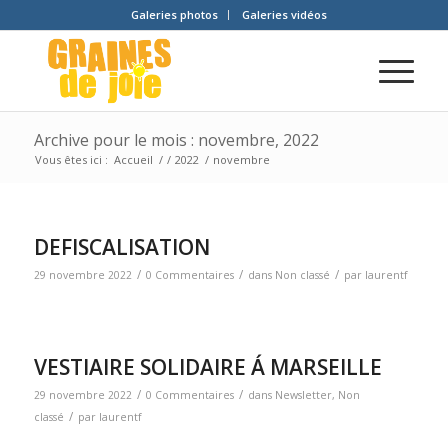
Galeries photos
Galeries vidéos
Archive pour le mois : novembre, 2022
Vous êtes ici :
Accueil
/
/
2022
/
novembre
DEFISCALISATION
/
/
/
29 novembre 2022
0 Commentaires
dans
Non classé
par
laurentf
VESTIAIRE SOLIDAIRE Á MARSEILLE
/
/
29 novembre 2022
0 Commentaires
dans
Newsletter
,
Non
/
classé
par
laurentf