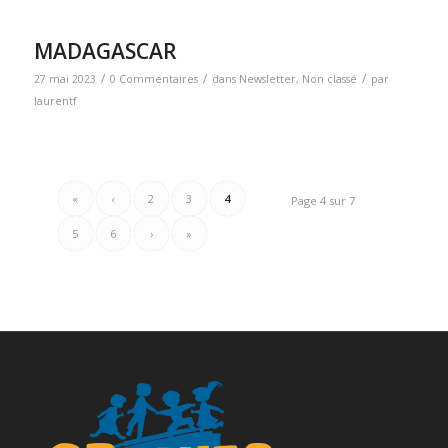
MADAGASCAR
/
/
/
27 mai 2023
0 Commentaires
dans
Newsletter
,
Non classé
par
laurentf
«
‹
2
3
4
Page 4 sur 7
5
6
›
»