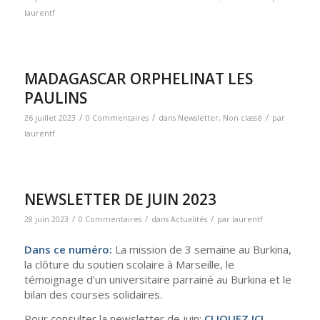
laurentf
MADAGASCAR ORPHELINAT LES
PAULINS
/
/
/
26 juillet 2023
0 Commentaires
dans
Newsletter
,
Non classé
par
laurentf
NEWSLETTER DE JUIN 2023
/
/
/
28 juin 2023
0 Commentaires
dans
Actualités
par
laurentf
Dans ce numéro:
La mission de 3 semaine au Burkina,
la clôture du soutien scolaire à Marseille, le
témoignage d’un universitaire parrainé au Burkina et le
bilan des courses solidaires.
Pour consulter la newsletter de juin:
CLIQUEZ ICI