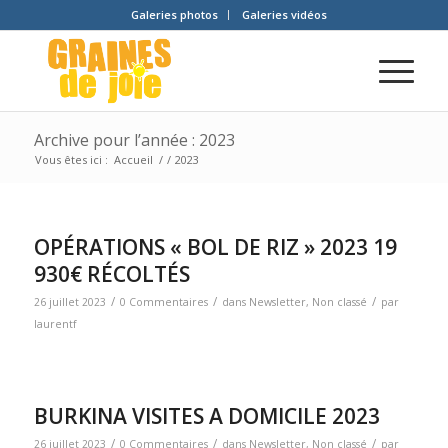
Galeries photos
Galeries vidéos
Archive pour l’année : 2023
Vous êtes ici :
Accueil
/
/
2023
OPÉRATIONS « BOL DE RIZ » 2023 19
930€ RÉCOLTÉS
/
/
/
26 juillet 2023
0 Commentaires
dans
Newsletter
,
Non classé
par
laurentf
BURKINA VISITES A DOMICILE 2023
/
/
/
26 juillet 2023
0 Commentaires
dans
Newsletter
,
Non classé
par