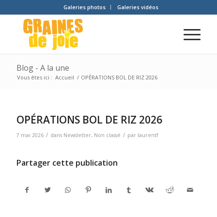
Galeries photos
Galeries vidéos
Blog - A la une
Vous êtes ici :
Accueil
/
OPÉRATIONS BOL DE RIZ 2026
OPÉRATIONS BOL DE RIZ 2026
/
/
7 mai 2026
dans
Newsletter
,
Non classé
par
laurentf
Partager cette publication