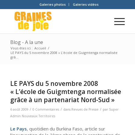
Galeries photos
Galeries vidéos
Blog - A la une
Vous êtes ici :
Accueil
/
LE PAYS du 5 novembre 2008 « L’école de Guigmtenga normalisée
grâ...
LE PAYS du 5 novembre 2008
« L’école de Guigmtenga normalisée
grâce à un partenariat Nord-Sud »
/
/
/
6 août 2009
0 Commentaires
dans
Revues de Presse
par
Super
Admin Nouveaux Territoires
Le Pays
, quotidien du Burkina Faso, article sur
l’inauguration de la 2ème phase de la construction de