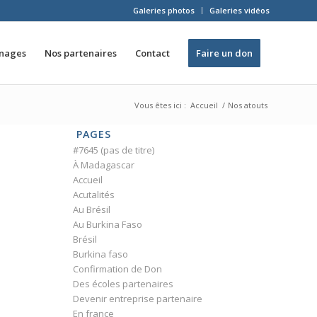
Galeries photos
Galeries vidéos
inages
Nos partenaires
Contact
Faire un don
Vous êtes ici :
Accueil
/
Nos atouts
PAGES
#7645 (pas de titre)
À Madagascar
Accueil
Acutalités
Au Brésil
Au Burkina Faso
Brésil
Burkina faso
Confirmation de Don
Des écoles partenaires
Devenir entreprise partenaire
En france