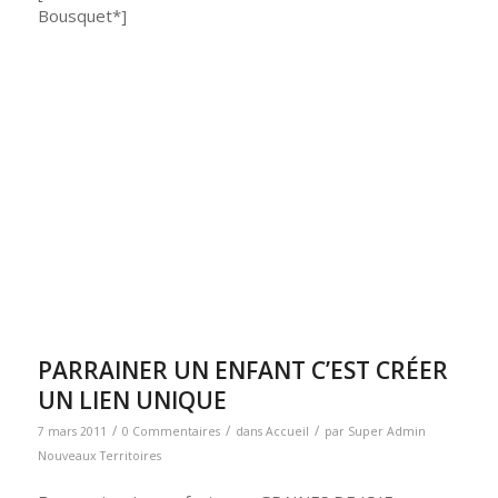
Bousquet*]
PARRAINER UN ENFANT C’EST CRÉER
UN LIEN UNIQUE
/
/
/
7 mars 2011
0 Commentaires
dans
Accueil
par
Super Admin
Nouveaux Territoires