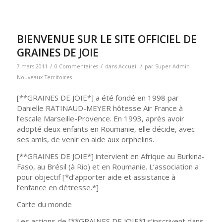
BIENVENUE SUR LE SITE OFFICIEL DE
GRAINES DE JOIE
/
/
/
7 mars 2011
0 Commentaires
dans
Accueil
par
Super Admin
Nouveaux Territoires
[**GRAINES DE JOIE*] a été fondé en 1998 par
Danielle RATINAUD-MEYER hôtesse Air France à
l’escale Marseille-Provence. En 1993, après avoir
adopté deux enfants en Roumanie, elle décide, avec
ses amis, de venir en aide aux orphelins.
[**GRAINES DE JOIE*] intervient en Afrique au Burkina-
Faso, au Brésil (à Rio) et en Roumanie. L’association a
pour objectif [*d’apporter aide et assistance à
l’enfance en détresse.*]
Carte du monde
Les actions de [**GRAINES DE JOIE*] s’inscrivent dans