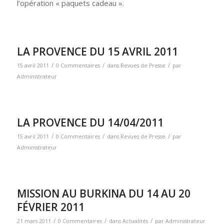
l’opération « paquets cadeau ».
LA PROVENCE DU 15 AVRIL 2011
/
/
/
15 avril 2011
0 Commentaires
dans
Revues de Presse
par
Administrateur
LA PROVENCE DU 14/04/2011
/
/
/
15 avril 2011
0 Commentaires
dans
Revues de Presse
par
Administrateur
MISSION AU BURKINA DU 14 AU 20
FÉVRIER 2011
/
/
/
21 mars 2011
0 Commentaires
dans
Actualités
par
Administrateur