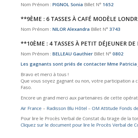
Nom Prénom :
PIGNOL Sonia
Billet N°
1652
**9ÈME : 6 TASSES À CAFÉ MODÈLE LOND
Nom Prénom :
NILOR Alexandra
Billet N°
3743
**10ÈME : 4 TASSES À PETIT DÉJEUNER D
Nom Prénom :
BELLEAU Gauthier
Billet N°
0802
Les gagnants sont priés de contacter Mme Patricia 
Bravo et merci à tous !
Que vous soyez gagnant ou non, votre participation a c
Faso.
Encore un grand merci aux partenaires de cette opérati
Air France
–
Radisson Blu Hôtel
–
OM Attitude Fonds de
Pour lire le Procès Verbal de Constat du tirage de la t
Cliquez sur le document pour lire le Procès Verbal de C