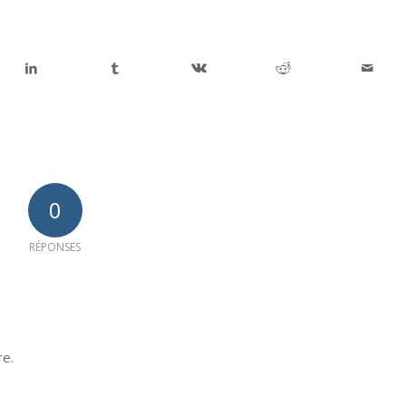
0
RÉPONSES
re.