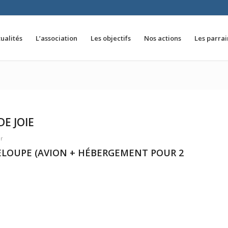
ualités
L’association
Les objectifs
Nos actions
Les parra
E JOIE
ur
DELOUPE (AVION + HÉBERGEMENT POUR 2