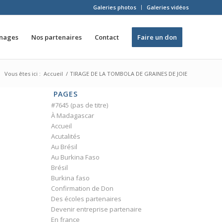
Galeries photos
Galeries vidéos
inages
Nos partenaires
Contact
Faire un don
Vous êtes ici :
Accueil
/
TIRAGE DE LA TOMBOLA DE GRAINES DE JOIE
PAGES
#7645 (pas de titre)
À Madagascar
Accueil
Acutalités
Au Brésil
Au Burkina Faso
Brésil
Burkina faso
Confirmation de Don
Des écoles partenaires
Devenir entreprise partenaire
En france