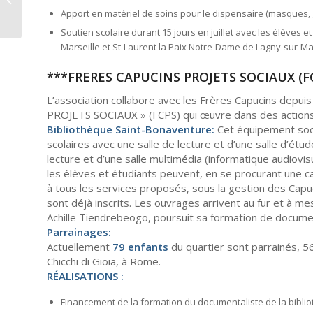
PRESIDENTE
Apport en matériel de soins pour le dispensaire (masques, 
Soutien scolaire durant 15 jours en juillet avec les élèves 
Marseille et St-Laurent la Paix Notre-Dame de Lagny-sur-Ma
***FRERES CAPUCINS PROJETS SOCIAUX (FC
L’association collabore avec les Frères Capucins depui
PROJETS SOCIAUX » (FCPS) qui œuvre dans des actions h
Bibliothèque Saint-Bonaventure:
Cet équipement soci
scolaires avec une salle de lecture et d’une salle d’étu
lecture et d’une salle multimédia (informatique audiovis
les élèves et étudiants peuvent, en se procurant une
à tous les services proposés, sous la gestion des Capuc
sont déjà inscrits. Les ouvrages arrivent au fur et à me
Achille Tiendrebeogo, poursuit sa formation de document
Parrainages:
Actuellement
79 enfants
du quartier sont parrainés, 56
Chicchi di Gioia, à Rome.
RÉALISATIONS :
Financement de la formation du documentaliste de la bibli