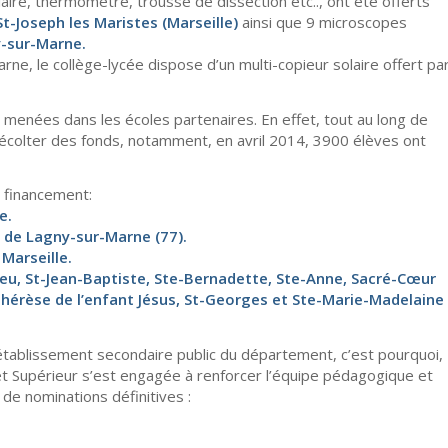
aire, thermomètre, trousse de dissection etc.., ont été offerts
St-Joseph les Maristes (Marseille)
ainsi que 9 microscopes
y-sur-Marne.
ne, le collège-lycée dispose d’un multi-copieur solaire offert pa
 menées dans les écoles partenaires. En effet, tout au long de
récolter des fonds, notamment, en avril 2014, 3900 élèves ont
 financement:
e.
 de Lagny-sur-Marne (77).
Marseille.
eu, St-Jean-Baptiste, Ste-Bernadette, Ste-Anne, Sacré-Cœur
Thérèse de l’enfant Jésus, St-Georges et Ste-Marie-Madelaine
tablissement secondaire public du département, c’est pourquoi,
t Supérieur s’est engagée à renforcer l’équipe pédagogique et
de nominations définitives :