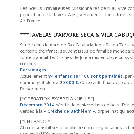
Les Sœurs Travailleuses Missionnaires de l’Eau Vive coor
population de la favela. Ainsi, vêtements, fournitures 
Air France.
***FAVELAS D’ARVORE SECA & VILA CABUÇU
Située dans le nord de Rio, l’association « Sal da Terra
centaine d’enfants, souvent issus de familles monoparen
toute tranquillité. Graines de Joie a mis en place un s
crèches.
Parrainages :
Actuellement
84 enfants sur 106 sont parrainés
, par 
somme globale de
20 000 €
. Cette aide financière a é
l’association.
[*OPÉRATION EXCEPTIONNELLE*]
Décembre 2014 :
Vente de mini-crèches en bois d’olivi
versés à la
« Crèche de Bethléem »
, orphelinat qui ac
[*EN FRANCE*]
Afin de sensibiliser le public de notre région à nos acti
organisé différentes manifestations.