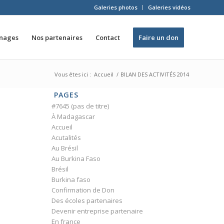
Galeries photos
Galeries vidéos
inages
Nos partenaires
Contact
Faire un don
Vous êtes ici :
Accueil
/
BILAN DES ACTIVITÉS 2014
PAGES
#7645 (pas de titre)
À Madagascar
Accueil
Acutalités
Au Brésil
Au Burkina Faso
Brésil
Burkina faso
Confirmation de Don
Des écoles partenaires
Devenir entreprise partenaire
En france