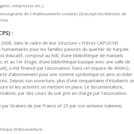
gants, compresses etc..).
et enseignants de 2 établissements scolaires (St-Joseph les Maristes de
rne).
PS) :
s 2008, dans le cadre de leur structure « Frères CAPUCINS
umanitaires pour les familles pauvres du quartier de Karpala.
o-éducatif, composé au RdC d’une bibliothèque de manuels
de, et au 1er étage, d’une bibliothèque basique avec une salle de
uel), a été financé par l’association. Dans cet espace de 400m2,
 carte d’abonnement pour une somme symbolique et ainsi accéder
ins. Depuis son ouverture, plus d’une cinquantaine d’étudiants s
sure et les activités se mettent en place. Le documentaliste,
aliste, par des cours du soir pris en charge par l’association.
 par Graines de Joie France et 23 par son antenne italienne,
othèque St-Bonaventure.