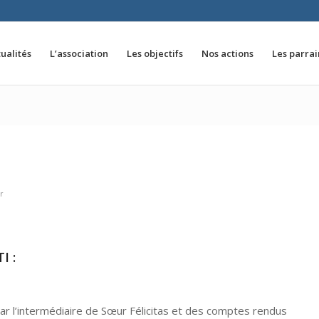
ualités
L’association
Les objectifs
Nos actions
Les parra
r
I :
r l’intermédiaire de Sœur Félicitas et des comptes rendus