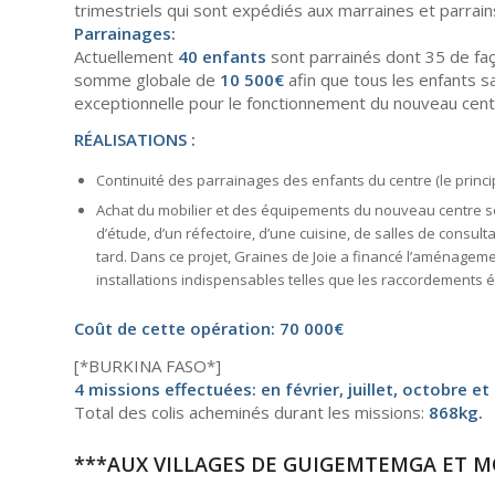
trimestriels qui sont expédiés aux marraines et parrain
Parrainages:
Actuellement
40 enfants
sont parrainés dont 35 de faço
somme globale de
10 500€
afin que tous les enfants s
exceptionnelle pour le fonctionnement du nouveau cen
RÉALISATIONS :
Continuité des parrainages des enfants du centre (le princip
Achat du mobilier et des équipements du nouveau centre so
d’étude, d’un réfectoire, d’une cuisine, de salles de consu
tard. Dans ce projet, Graines de Joie a financé l’aménagemen
installations indispensables telles que les raccordements é
Coût de cette opération: 70 000€
[*BURKINA FASO*]
4 missions effectuées: en février, juillet, octobre e
Total des colis acheminés durant les missions:
868kg.
***AUX VILLAGES DE GUIGEMTEMGA ET M