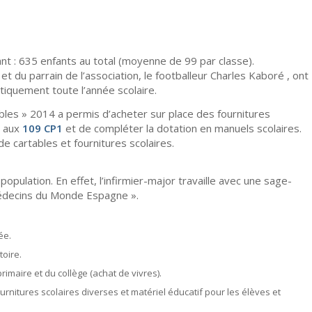
ant : 635 enfants au total (moyenne de 99 par classe).
 et du parrain de l’association, le footballeur Charles Kaboré , ont
tiquement toute l’année scolaire.
ables » 2014 a permis d’acheter sur place des fournitures
s aux
109 CP1
et de compléter la dotation en manuels scolaires.
e cartables et fournitures scolaires.
population. En effet, l’infirmier-major travaille avec une sage-
Médecins du Monde Espagne ».
ée.
toire.
imaire et du collège (achat de vivres).
ournitures scolaires diverses et matériel éducatif pour les élèves et