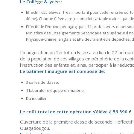
Le Collège & lycée :
Effectif : 655 élèves. Très important pour cette rentrée su
4ème). Chaque élève a reçu son « kit cartable » ainsi que d
Effectif de l’équipe pédagogique : 11 professeurs et perso
Ministère des Enseignements Secondaire et Supérieur il n
Physique-Chimie, anglais et EPS devraient être dépêchés, da
L’inauguration du 1er lot du lycée a eu lieu le 27 octob
de la population de ces villages en périphérie de la capi
l’instruction des enfants et, ainsi, participer à la réduc
Le bâtiment inauguré est composé de:
3 salles de classe.
1 laboratoire équipé en matériel.
Du mobilier.
Le coût total de cette opération s’élève à 56 590 €
Ouverture de la première classe de seconde ; l’effectif 
Ouagadougou.