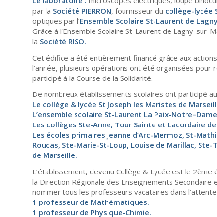
Le laboratoire :
microscopes électriques, loupe binocul
par la
Société PIERRON
, fournisseur du
collège-lycée 
optiques par l’
Ensemble Scolaire St-Laurent de Lagn
Grâce à l’Ensemble Scolaire St-Laurent de Lagny-sur-Mar
la
Société RISO.
Cet édifice a été entièrement financé grâce aux actions
l’année, plusieurs opérations ont été organisées pour 
participé à la Course de la Solidarité.
De nombreux établissements scolaires ont participé au
Le collège & lycée St Joseph les Maristes de Marseill
L’ensemble scolaire St-Laurent La Paix-Notre–Dame
Les collèges Ste-Anne, Tour Sainte et Lacordaire de 
Les écoles primaires Jeanne d’Arc-Mermoz, St-Mathi
Roucas, Ste-Marie-St-Loup, Louise de Marillac, Ste-
de Marseille.
L’établissement, devenu Collège & Lycée est le 2ème é
la Direction Régionale des Enseignements Secondaire e
nommer tous les professeurs vacataires dans l’attente 
1 professeur de Mathématiques.
1 professeur de Physique-Chimie.