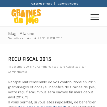
Galeries photos
Galeries vidéos
Blog - A la une
Vous êtes ici :
Accueil
/
RECU FISCAL 2015
RECU FISCAL 2015
/
/
/
15 décembre 2015
0 Commentaires
dans
Actualités
par
Administrateur
Récapitulant l’ensemble de vos contributions en 2015
(parrainages et dons) au bénéfice de Graines de Joie,
votre reçu fiscal [*vous sera envoyé fin mars début
avril 2016.*]
Il vous permet, si vous êtes imposable, de bénéficier
d’une
déduction d’impôts de 66 %
du montant total