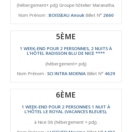
(hébergement+ pdj) Groupe hôtelier Maranatha.
Nom Prénom :
BOISSEAU Anouk
Billet N°
2660
5ÈME
1 WEEK-END POUR 2 PERSONNES, 2 NUITS À
L’HÔTEL RADISSON BLU DE NICE ****
(hébergement+ pdj)
Nom Prénom :
SCI INTRA MOENIA
Billet N°
4629
6ÈME
1 WEEK-END POUR 2 PERSONNES 1 NUIT À
L’HÔTEL LE ROYAL (VACANCES BLEUES).
à Nice 06 (hébergement + pdj).
Nom Prénom :
LUCCHESI Maxime
Billet N°
1402