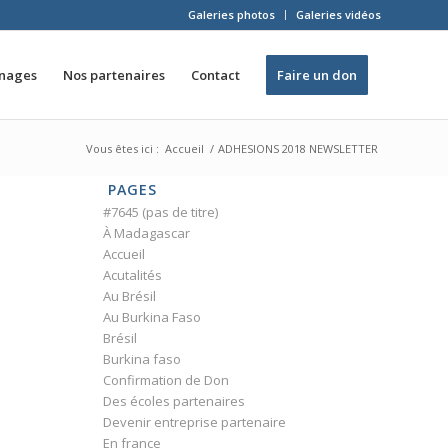
Galeries photos
Galeries vidéos
inages
Nos partenaires
Contact
Faire un don
Vous êtes ici :
Accueil
/
ADHESIONS 2018 NEWSLETTER
PAGES
#7645 (pas de titre)
À Madagascar
Accueil
Acutalités
Au Brésil
Au Burkina Faso
Brésil
Burkina faso
Confirmation de Don
Des écoles partenaires
Devenir entreprise partenaire
En france