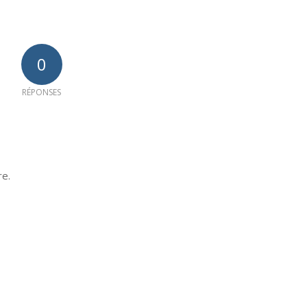
0
RÉPONSES
re.