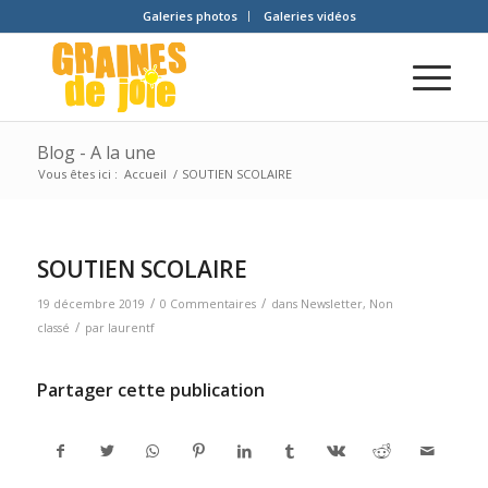
Galeries photos
Galeries vidéos
Blog - A la une
Vous êtes ici :
Accueil
/
SOUTIEN SCOLAIRE
SOUTIEN SCOLAIRE
/
/
19 décembre 2019
0 Commentaires
dans
Newsletter
,
Non
/
classé
par
laurentf
Partager cette publication