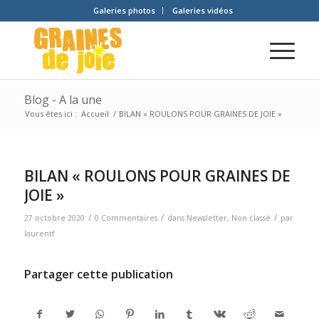
Galeries photos
Galeries vidéos
Blog - A la une
Vous êtes ici :
Accueil
/
BILAN « ROULONS POUR GRAINES DE JOIE »
BILAN « ROULONS POUR GRAINES DE
JOIE »
/
/
/
27 octobre 2020
0 Commentaires
dans
Newsletter
,
Non classé
par
laurentf
Partager cette publication