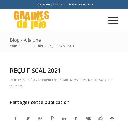
Galeries photos
Galeries vidéos
Blog - A la une
Vous êtes ici :
Accueil
/
REÇU FISCAL 2021
REÇU FISCAL 2021
/
/
/
25 mars 2022
0 Commentaires
dans
Newsletter
,
Non classé
par
laurentf
Partager cette publication