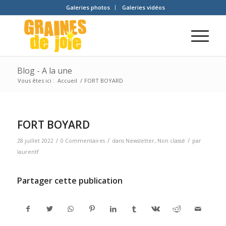
Galeries photos
Galeries vidéos
Blog - A la une
Vous êtes ici :
Accueil
/
FORT BOYARD
FORT BOYARD
/
/
/
28 juillet 2022
0 Commentaires
dans
Newsletter
,
Non classé
par
laurentf
Partager cette publication