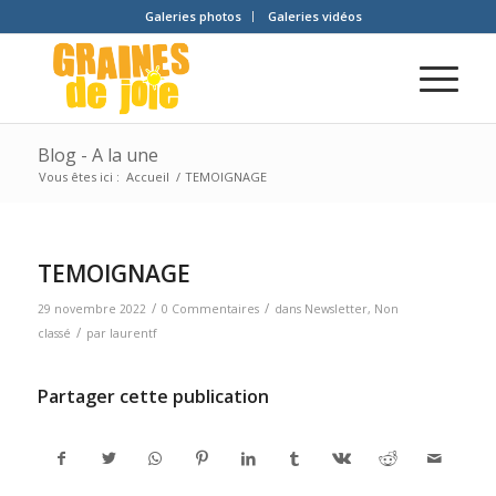
Galeries photos
Galeries vidéos
Blog - A la une
Vous êtes ici :
Accueil
/
TEMOIGNAGE
TEMOIGNAGE
/
/
29 novembre 2022
0 Commentaires
dans
Newsletter
,
Non
/
classé
par
laurentf
Partager cette publication