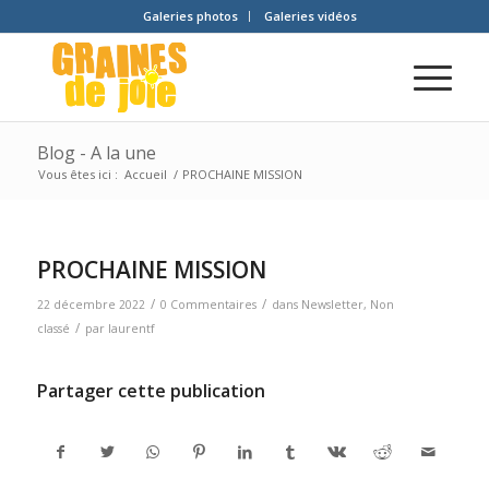
Galeries photos
Galeries vidéos
Blog - A la une
Vous êtes ici :
Accueil
/
PROCHAINE MISSION
PROCHAINE MISSION
/
/
22 décembre 2022
0 Commentaires
dans
Newsletter
,
Non
/
classé
par
laurentf
Partager cette publication