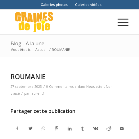
Galeries photos
Galeries vidéos
Blog - A la une
Vous êtes ici :
Accueil
/
ROUMANIE
ROUMANIE
/
/
27 septembre 2023
0 Commentaires
dans
Newsletter
,
Non
/
classé
par
laurentf
Partager cette publication