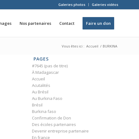
Galeries photos
Galeries vidéos
inages
Nos partenaires
Contact
Faire un don
Vous êtes ici :
Accueil
/
BURKINA
PAGES
#7645 (pas de titre)
À Madagascar
Accueil
Acutalités
Au Brésil
Au Burkina Faso
Brésil
Burkina faso
Confirmation de Don
Des écoles partenaires
Devenir entreprise partenaire
En france