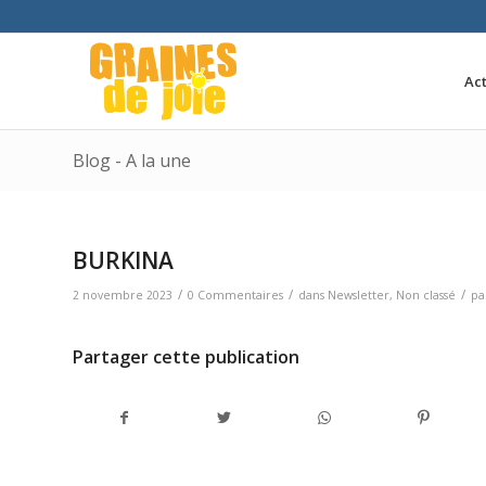
Act
Blog - A la une
BURKINA
/
/
/
2 novembre 2023
0 Commentaires
dans
Newsletter
,
Non classé
pa
Partager cette publication