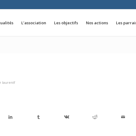
ualités
L’association
Les objectifs
Nos actions
Les parra
r
laurentf