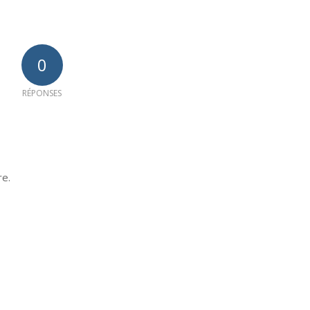
0
RÉPONSES
re.