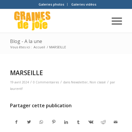
Galeries photos
Galeries vidéos
Blog - A la une
Vous êtes ici :
Accueil
/
MARSEILLE
MARSEILLE
/
/
/
19 avril 2024
0 Commentaires
dans
Newsletter
,
Non classé
par
laurentf
Partager cette publication