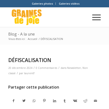
Galeries photos
Galeries vidéos
Blog - A la une
Vous êtes ici :
Accueil
/
DÉFISCALISATION
DÉFISCALISATION
/
/
20 décembre 2024
0 Commentaires
dans
Newsletter
,
Non
/
classé
par
laurentf
Partager cette publication