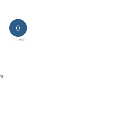
0
RÉPONSES
re.