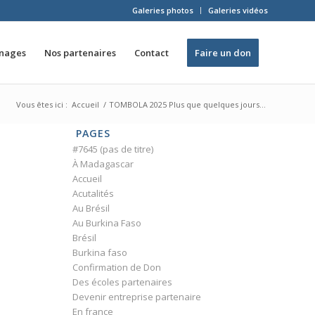
Galeries photos
Galeries vidéos
inages
Nos partenaires
Contact
Faire un don
Vous êtes ici :
Accueil
/
TOMBOLA 2025 Plus que quelques jours…
PAGES
#7645 (pas de titre)
À Madagascar
Accueil
Acutalités
Au Brésil
Au Burkina Faso
Brésil
Burkina faso
Confirmation de Don
Des écoles partenaires
Devenir entreprise partenaire
En france