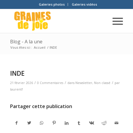
Galeries photos
Galeries vidéos
Blog - A la une
Vous êtes ici :
Accueil
/
INDE
INDE
/
/
/
21 février 2026
0 Commentaires
dans
Newsletter
,
Non classé
par
laurentf
Partager cette publication