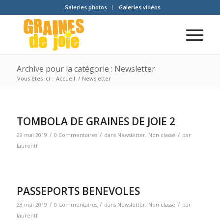
Galeries photos
Galeries vidéos
Archive pour la catégorie : Newsletter
Vous êtes ici :
Accueil
/
Newsletter
TOMBOLA DE GRAINES DE JOIE 2
/
/
/
29 mai 2019
0 Commentaires
dans
Newsletter
,
Non classé
par
laurentf
PASSEPORTS BENEVOLES
/
/
/
28 mai 2019
0 Commentaires
dans
Newsletter
,
Non classé
par
laurentf