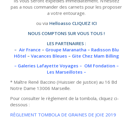
Ils vous seront expédiés immédiatement. N’hésitez
pas a nous commander des carnets pour les proposer
a votre entourage.
ou via
Helloasso
CLIQUEZ ICI
NOUS COMPTONS SUR VOUS TOUS !
LES PARTENAIRES :
–
Air France
–
Groupe Maranatha
–
Radisson Blu
Hôtel
–
Vacances Bleues
–
Gite Chez Mam Billing
– Galeries Lafayette Voyages –
OM Fondation
–
Les Marseillotes
–
* Maître René Baccino (Huissier de justice) au 16 Bd
Notre Dame 13006 Marseille.
Pour consulter le règlement de la tombola, cliquez ci-
dessous :
RÈGLEMENT TOMBOLA DE GRAINES DE JOIE 2019