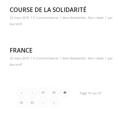
COURSE DE LA SOLIDARITÉ
/
/
/
22 mars 2019
0 Commentaires
dans
Newsletter
,
Non classé
par
laurentf
FRANCE
/
/
/
20 mars 2019
0 Commentaires
dans
Newsletter
,
Non classé
par
laurentf
«
‹
39
40
41
Page 41 sur 47
42
43
›
»