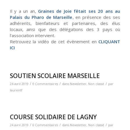
Il y a un an,
Graines de Joie fêtait ses 20 ans au
Palais du Pharo de Marseille
, en présence des ses
adhérents, bienfaiteurs et partenaires, des élus
locaux, ainsi que des délégations des 3 pays où
l’association intervient.
Retrouvez la vidéo de cet évènement en
CLIQUANT
ICI
SOUTIEN SCOLAIRE MARSEILLE
/
/
/
24 avril 2019
0 Commentaires
dans
Newsletter
,
Non classé
par
laurentf
COURSE SOLIDAIRE DE LAGNY
/
/
/
24 avril 2019
0 Commentaires
dans
Newsletter
,
Non classé
par