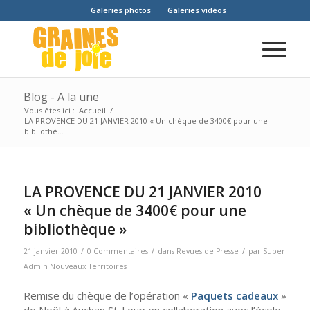
Galeries photos
Galeries vidéos
Blog - A la une
Vous êtes ici :
Accueil
/
LA PROVENCE DU 21 JANVIER 2010 « Un chèque de 3400€ pour une
bibliothè...
LA PROVENCE DU 21 JANVIER 2010
« Un chèque de 3400€ pour une
bibliothèque »
/
/
/
21 janvier 2010
0 Commentaires
dans
Revues de Presse
par
Super
Admin Nouveaux Territoires
Remise du chèque de l’opération «
Paquets cadeaux
»
de Noël à Auchan St-Loup en collaboration avec l’école