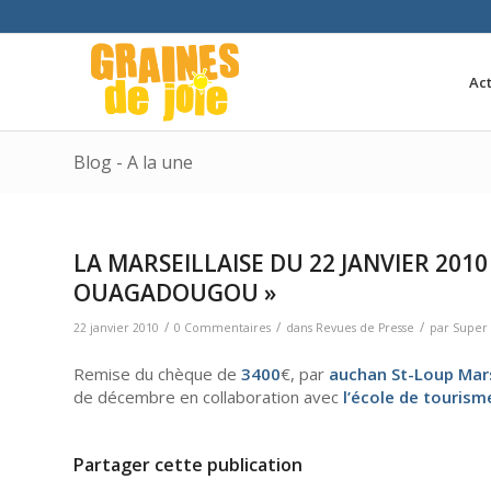
Act
Blog - A la une
LA MARSEILLAISE DU 22 JANVIER 201
OUAGADOUGOU »
/
/
/
22 janvier 2010
0 Commentaires
dans
Revues de Presse
par
Super 
Remise du chèque de
3400
€, par
auchan St-Loup Mars
de décembre en collaboration avec
l’école de touris
Partager cette publication