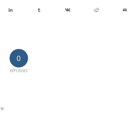
0
RÉPONSES
re.