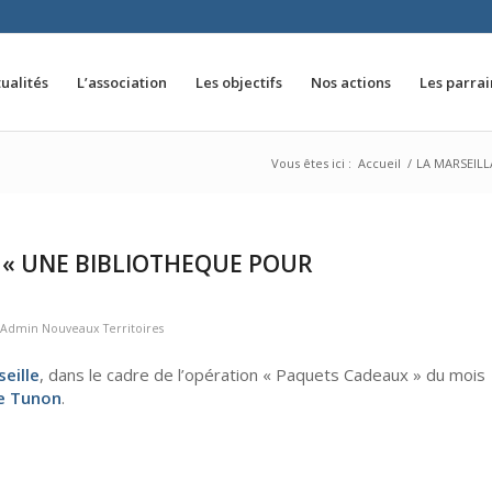
ualités
L’association
Les objectifs
Nos actions
Les parra
Vous êtes ici :
Accueil
/
LA MARSEILL
0 « UNE BIBLIOTHEQUE POUR
Admin Nouveaux Territoires
eille
, dans le cadre de l’opération « Paquets Cadeaux » du mois
me Tunon
.