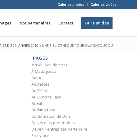
Galeries photos
Galeries vidéos
inages
Nos partenaires
Contact
Faire un don
AISE DU 22 JANVIER 2010 « UNE BIBLIOTHEQUE POUR OUAGADOUGOU...
PAGES
#7645 (pas de titre)
À Madagascar
Accueil
Acutalités
Au Brésil
Au Burkina Faso
Brésil
Burkina faso
Confirmation de Don
Des écoles partenaires
Devenir entreprise partenaire
En france