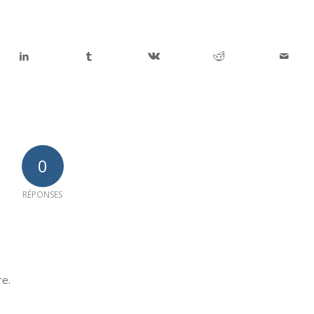
0
RÉPONSES
re.