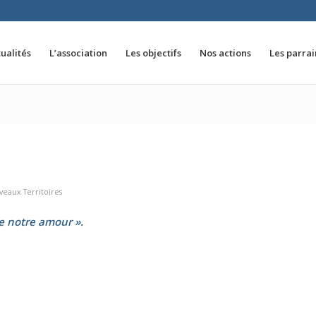
ualités
L’association
Les objectifs
Nos actions
Les parra
eaux Territoires
de notre amour ».