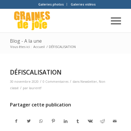
Galeries photos
Galeries vidéos
Blog - A la une
Vous êtes ici :
Accueil
/
DÉFISCALISATION
DÉFISCALISATION
/
/
30 novembre 2020
0 Commentaires
dans
Newsletter
,
Non
/
classé
par
laurentf
Partager cette publication