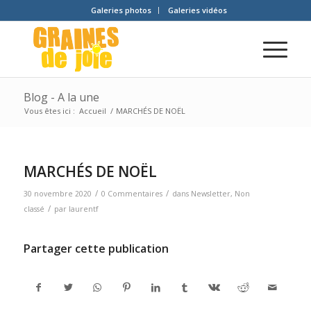
Galeries photos
Galeries vidéos
Blog - A la une
Vous êtes ici :
Accueil
/
MARCHÉS DE NOËL
MARCHÉS DE NOËL
/
/
30 novembre 2020
0 Commentaires
dans
Newsletter
,
Non
/
classé
par
laurentf
Partager cette publication